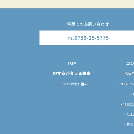
電話でのお問い合わせ
0739-25-5775
TEL
TOP
コ
記す家が考える未来
・高気
・SDGsへの取り組み
・ZEHに
・
・地震に
・仕上
・暮ら