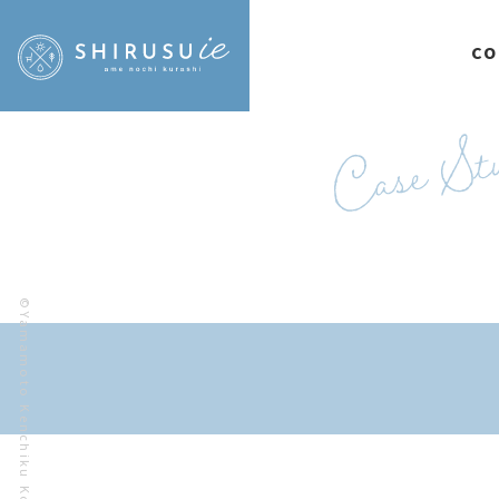
CO
©Yamamoto Kenchiku Koubou.Co.,Ltd