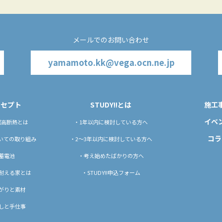
メールでのお問い合わせ
yamamoto.kk@vega.ocn.ne.jp
ンセプト
STUDY!!とは
施工
イベ
密高断熱とは
・1年以内に検討している方へ
コラ
ついての取り組み
・2〜3年以内に検討している方へ
蓄電池
・考え始めたばかりの方へ
耐える家とは
・STUDY!!申込フォーム
がりと素材
しと手仕事