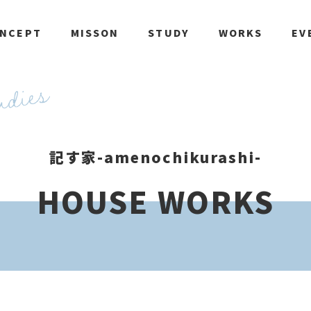
NCEPT
MISSON
STUDY
WORKS
EV
記す家-amenochikurashi-
HOUSE WORKS