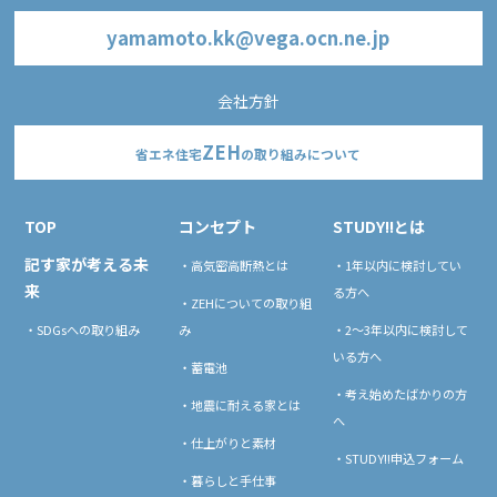
yamamoto.kk@vega.ocn.ne.jp
会社方針
ZEH
省エネ住宅
の取り組みについて
TOP
コンセプト
STUDY!!とは
記す家が考える未
・高気密高断熱とは
・1年以内に検討してい
来
る方へ
・ZEHについての取り組
・SDGsへの取り組み
み
・2〜3年以内に検討して
いる方へ
・蓄電池
・考え始めたばかりの方
・地震に耐える家とは
へ
・仕上がりと素材
・STUDY!!申込フォーム
・暮らしと手仕事