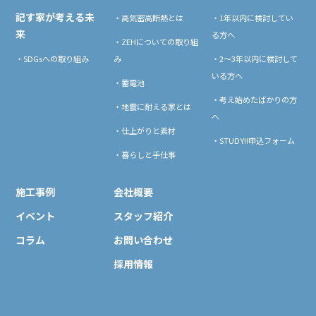
記す家が考える未
・高気密高断熱とは
・1年以内に検討してい
来
る方へ
・ZEHについての取り組
・SDGsへの取り組み
み
・2〜3年以内に検討して
いる方へ
・蓄電池
・考え始めたばかりの方
・地震に耐える家とは
へ
・仕上がりと素材
・STUDY!!申込フォーム
・暮らしと手仕事
施工事例
会社概要
イベント
スタッフ紹介
コラム
お問い合わせ
採用情報