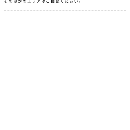
そのほかのエリアはご相談ください。
注文住宅とは
資金計画・住宅ローン
土地探しアドバイス
家の基本構造
自然素材について
紀南地方について
断熱と気密について
耐震について