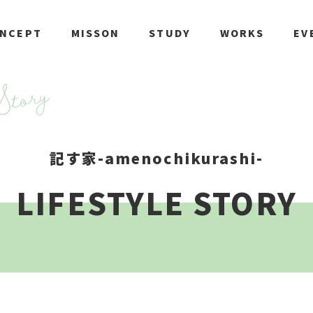
NCEPT
MISSON
STUDY
WORKS
EV
記す家-amenochikurashi-
LIFESTYLE STORY