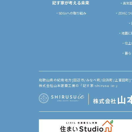
記す家が考える未来
・高気
・SDGsへの取り組み
・ZEHに
・
・地震に
・仕上
・暮ら
和歌山県の紀南地方[田辺市/みなべ町/白浜町/上富田町
株式会社山本建築工房の「記す家-shirusu ie-」
山
株式会社