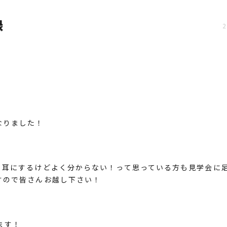
録
なりました！
！
く耳にするけどよく分からない！って思っている方も見学会に
すので皆さんお越し下さい！
ります！