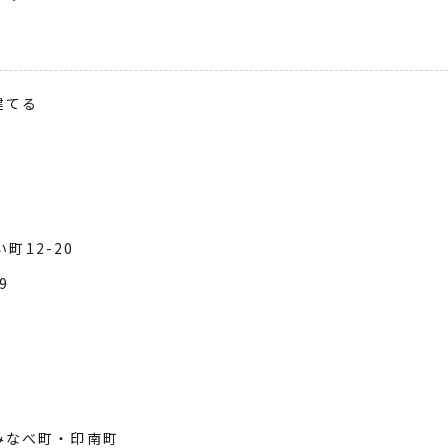
建てる
町12-20
79
みなべ町・印南町