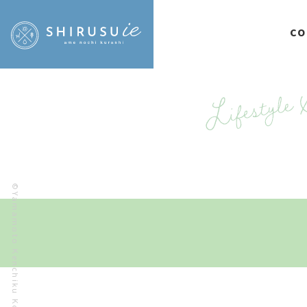
CO
©Yamamoto Kenchiku Koubou.Co.,Ltd