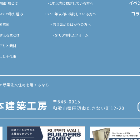
イベ
密高断熱とは
・1年以内に検討している方へ
コラ
ついての取り組み
・2〜3年以内に検討している方へ
蓄電池
・考え始めたばかりの方へ
耐える家とは
・STUDY!!申込フォーム
がりと素材
しと手仕事
]で新築注文住宅を建てるなら
本建築工房
〒646-0015
和歌山県田辺市たきない町12-20