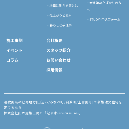
・考え始めたばかりの方
・地震に耐える家とは
へ
・仕上がりと素材
・STUDY!!申込フォーム
・暮らしと手仕事
施工事例
会社概要
イベント
スタッフ紹介
コラム
お問い合わせ
採用情報
和歌山県の紀南地方[田辺市/みなべ町/白浜町/上富田町]で新築注文住宅を
建てるなら
株式会社山本建築工房の「記す家-shirusu ie-」