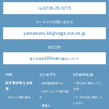
0739-25-5775
TEL
メールでのお問い合わせ
yamamoto.kk@vega.ocn.ne.jp
会社方針
ZEH
省エネ住宅
の取り組みについて
TOP
コンセプト
STUDY!!とは
記す家が考える未
・高気密高断熱とは
・1年以内に検討してい
来
る方へ
・ZEHについての取り組
・SDGsへの取り組み
み
・2〜3年以内に検討して
いる方へ
・蓄電池