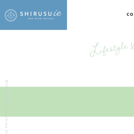
CO
©Yamamoto Kenchiku Koubou.Co.,Ltd