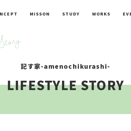
NCEPT
MISSON
STUDY
WORKS
EV
記す家-amenochikurashi-
LIFESTYLE STORY